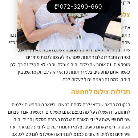
ולכן יש טעם לעצור ולבחון את הדברים לעומק.
072-3290-660
צלמי חתונות – מה המחירים?
אם יש עוד נתון משמעותי ביותר שיעזור לכם לבחור לאיזה צלם
חתונות אתם רוצים להתקשר, זו כמובן שאלת המחיר. אומנם זה נכון
שחתונה זה אירוע של פעם בחיים וכולנו היינו רוצים לעשות הכול כדי
שזה יצליח, אך האם זה אומר שחובה לשלם הרבה מאוד? והאם,
במידה ותבחרו צלם חתונות שמרשה לעצמו לגבות מחירים
מופקעים, זה אומר שהצילום יהיה מוצלח יותר? לא תמיד זה כך. לכן,
כאשר אתם מחפשים צלמי חתונות כדאי יהיה לבדוק מראש, בין
היתר, כמה זה באמת יכול לעלות לכם.
חבילות צילום לחתונה
הנקודה הבאה שכדאי לכם לקחת בחשבון כשאתם מחפשים צלמים
לחתונה, זו השאלה על מה בעצם אתם משלמים. ראשית, אם חשבתם
שצילום שייעשה על ידי האורחים שלכם בעזרת הטלפון הנייד יהיה
מספיק, דעו שאתם טועים. צלמי חתונות יכולים להציע לכם עוד ועוד
שירותים נפלאים וחשובים כמו צילום וידאו ואפילו צילום סטילס. אם