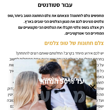
עבור סטודנטים
מחפשים צלם לחתונה? מצאתם את צלם החתונה הטוב ביותר,טופ
צלמים מציגים לכם את מגוון הצלמים הכי טובים בארץ.
רק אצלנו בטופ צלמי תקבלו את הצלמים הכי מקצועיים עם
המחירים הכי אטרקטיביים.
צלם חתונות של טופ צלמים
יש לכם אירוע מיוחד בקרוב? החלטתם שאתם רוצים להתחתן?
בחרתם אפילו את האולם הכי יפה שיש וכעת אתם מתחילים לחשוב
על כל הפרטים השונים? אם כך, ברור מדוע תרצו, בין היתר, לעשות
כל מה שאתם יכולים כדי שהאירוע הזה ייזכר לדורות. עם זאת, איך
באמת תספרו לילדים שלכם על החתונה אם לא תזמינו צלמים
צילום בצל המלחמה
עד 50% הנחה!
לחתונה? מבולבלים? תוהים במי כדאי לכם לבחור? אם כך, כדאי
מבצע
שתדעו שאתם לא לבד. כדי לבחור צלמים לחתונה כדאי יהיה לבדוק
מה הניסיון של אנשי המקצוע, האם הם מוכרים, האם יש לכם מוניטין
ועד כמה הם מקצועיים. צלם חתונות שלא יעשה עבודה מספיק טובה
ישפיע לרעה על המזכרת שתהיה לכם מהאירוע הכי מרגש בחייכם