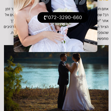
אתם חוגגים בקרוב אירוע עסקי חשוב שאתם עומלים על הפקתו כבר זמן
רב? שמחה פרטית מרגשת כעת את כל בני המשפחה? ברוכים הבאים אל
072-3290-660
אתר "טופ צלמים"! אצלנו הכל טיפ-טופ: החל מהשירות האדיב, דרך
הציוד המקצועי והחדיש שבו אנחנו עושים שימוש ועד לתוצרים המרהיבים
שהופכים לזכרונות נעימים שמרגש וממלא להתרפק עליהם בכל עת.
מחפשים צלמי אירועים? הגעתם אל המקום הנכון!