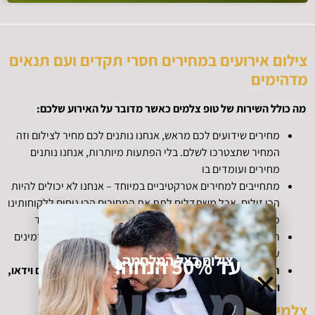
צילום אירועים במחירים חסרי תקדים ועם תנאים
מדהימים
מה כולל השירות של טופ צלמים כאשר מדובר על האירוע שלכם:
מחירים שידועים לכם מראש, אנחנו נותנים לכם מחיר לצילום וזה
המחיר שתצטרכו לשלם. בלי הפתעות מיותרות, אנחנו נותנים
מחירים ועומדים בו
מתחייבים למחירים אטרקטיביים במיוחד – אנחנו לא יכולים להיות
הכי זולים, אבל משתדלים לתת את המחירים הכי נוחים ללקוחותינו
כך שכולם יוכלו להנות מצילום אירועים ברמה גבוהה במיוחד
רוצים לקבל הצעת מחיר מהירה? התקשרו עוד היום אנחנו זמינים
עבורכם במשך כל השבוע
צילום בצל המלחמה
עד 50% הנחה!
חבילת צילום לחתונה – הכוללת תקליטן, צלם סטילס, צלם וידאו,
מבצע
ועוד אטרקציות נוספות.
צלמי אירועים – חייכו, מצלמים אתכם!