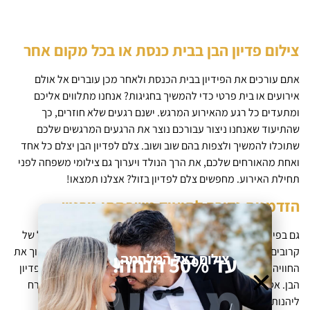
צילום פדיון הבן בבית כנסת או בכל מקום אחר
אתם עורכים את הפידיון בבית הכנסת ולאחר מכן עוברים אל אולם
אירועים או בית פרטי כדי להמשיך בחגיגות? אנחנו מתלווים אליכם
ומתעדים כל רגע מהאירוע המרגש. ישנם רגעים שלא חוזרים, כך
שהתיעוד שאנחנו ניצור עבורכם נוצר את הרגעים המרגשים שלכם
שתוכלו להמשיך ולצפות בהם שוב ושוב. צלם לפדיון הבן יצלם כל אחד
ואחת מהאורחים שלכם, את הרך הנולד ויערוך גם צילומי משפחה לפני
תחילת האירוע. מחפשים צלם לפדיון בזול? אצלנו תמצאו!
הזדמנות נדירה לתיעוד משפחתי מרגש
גם בפידיון הבן אתם נמצאים בסטטוס המארחים, זאת מאחר וקהל של
קרובים אליכם מגיע לחגוג איתכם את הרגע המרגש. על מנת להפוך את
צילום בצל המלחמה
עד 50% הנחה!
החוויה לטובה ומרגשת עוד יותר, תוכלו לשלב גם צילום מגנטים לפדיון
מבצע
הבן. אטרקציית המגנטים היא גם מזכרת, שתאפשר לכל אורח ואורח
ליהנות משי צנוע מכם.