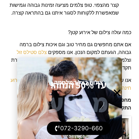
קצר מהצפוי. טופ צלמים מציעה זמינות גבוהה וגמישות
שמאפשרת ללקוחות לסגור איתנו גם בהתראה קצרה.
כמה עולה צילום של אירוע קטן?
אם אתם מחפשים גם מחיר טוב וגם איכות צילום ברמה
גבוהה, הגעתם למקום הנכון. אנו מספקים
צלם סטילס זול
וצלמי וידאו מקצועיים.
רק אצלנו כל אירוע הופך לחוויה חסרת
תקדים!
אנו שמחים לקחת חלק באירוע שלכם, בין אם מדובר
באירוע
צילום בצל המלחמה
עד 50% הנחה!
חינה
,
חתונה
, בר מצווה, ברית וכו'.
מבצע
מחפשים צוות לצילום אירועים קטנים?
התקשרו אלינו לטופ צלמים 072-3290-660
072-3290-660